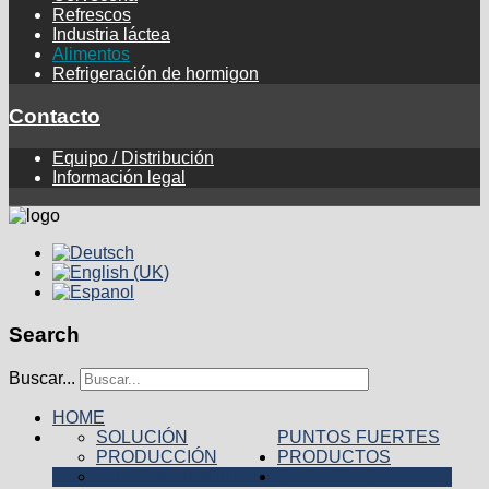
Refrescos
Industria láctea
Alimentos
Refrigeración de hormigon
Contacto
Equipo / Distribución
Información legal
Search
Buscar...
HOME
SOLUCIÓN
PUNTOS FUERTES
PRODUCCIÓN
PRODUCTOS
PUESTA EN MARCHA
SECTORES